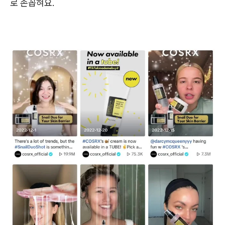
로 손꼽혀요.